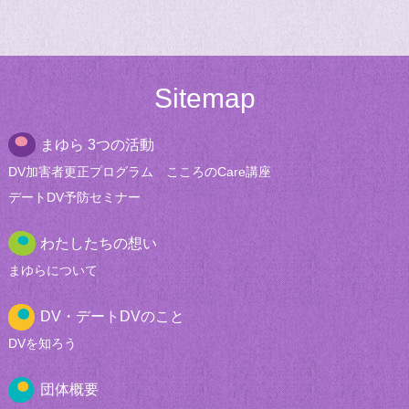
Sitemap
まゆら 3つの活動
DV加害者更正
プログラム
こころのCare講座
デートDV
予防セミナー
わたしたちの想い
まゆらについて
DV・デートDVのこと
DVを知ろう
団体概要