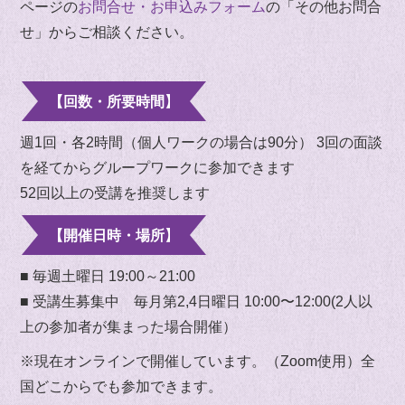
ページの
お問合せ・お申込みフォーム
の「
その他お問合
せ」か
らご相談ください。
【回数・所要時間】
週1回・各2時間（個人ワークの場合は90分） 3回の面談
を経てからグループワークに参加できます
52回以上の受講を推奨します
【開催日時・場所】
■ 毎週土曜日 19:00～21:00
■ 受講生募集中 毎月第2,4日曜日 10:00〜12:00(2人以
上の参加者が集まった場合開催）
※現在オンラインで開催しています。（Zoom使用）全
国どこからでも参加できます。