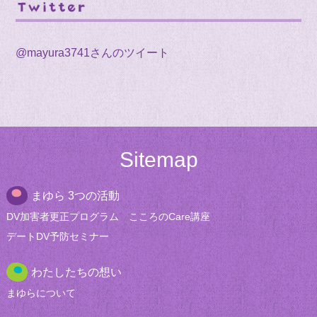
@mayura3741さんのツイート
Sitemap
まゆら 3つの活動
DV加害者更正
プログラム
こころのCare講座
デートDV
予防セミナー
わたしたちの想い
まゆらについて