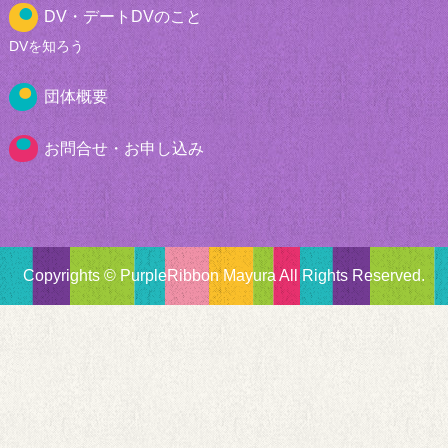
DV・デートDVのこと
DVを知ろう
団体概要
お問合せ・お申し込み
Copyrights © PurpleRibbon Mayura All Rights Reserved.