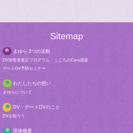
Sitemap
まゆら 3つの活動
DV加害者更正
プログラム
こころのCare講座
デートDV
予防セミナー
わたしたちの想い
まゆらについて
DV・デートDVのこと
DVを知ろう
団体概要