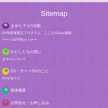
Sitemap
まゆら 3つの活動
DV加害者更正
プログラム
こころのCare講座
デートDV
予防セミナー
わたしたちの想い
まゆらについて
DV・デートDVのこと
DVを知ろう
団体概要
お問合せ・お申し込み