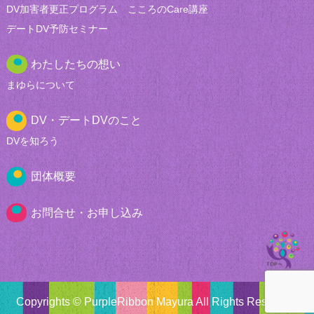
DV加害者更正
プログラム
こころのCare講座
デートDV
予防セミナー
わたしたちの想い
まゆらについて
DV・デートDVのこと
DVを知ろう
団体概要
お問合せ・お申し込み
Copyrights © PurpleRibbon Mayura All Rights Reserved.