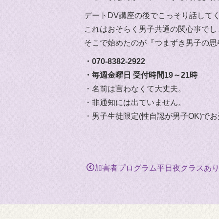
デートDV講座の後でこっそり話して
これはおそらく男子共通の関心事でし
そこで始めたのが『つまずき男子の思
・070-8382-2922
・毎週金曜日 受付時間19～21時
・名前は言わなくて大丈夫。
・非通知には出ていません。
・男子生徒限定(性自認が男子OK)で
加害者プログラム平日夜クラスあ