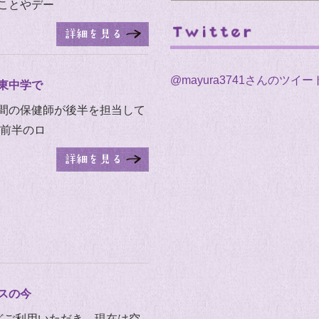
ことやデー
@mayura3741さんのツイー
東中学で
間の保健師が後半を担当して
 前半のロ
スの今
どご利用いただき、現在は空