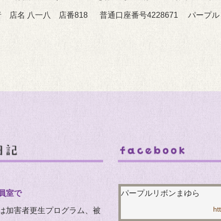
 店名 八一八 店番818 普通口座番号4228671 パープ
員室で
パープルリボンまゆら
は加害者更生プログラム、被