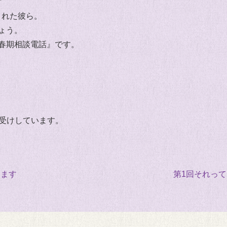
くれた彼ら。
ょう。
春期相談電話』です。
お受けしています。
ります
第1回それっ