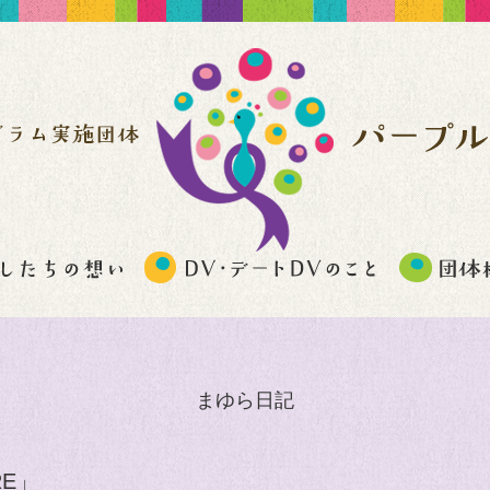
まゆら日記
RE」